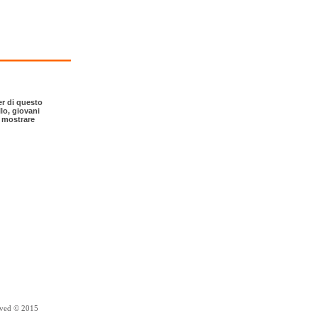
er di questo
lo, giovani
r mostrare
erved © 2015