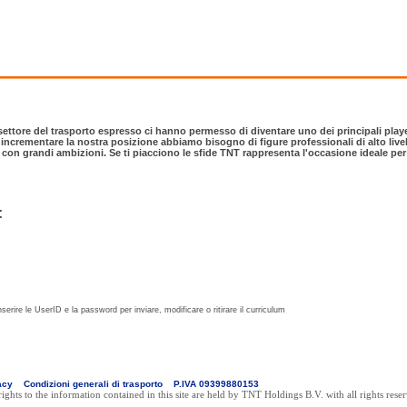
 settore del trasporto espresso ci hanno permesso di diventare uno dei principali play
incrementare la nostra posizione abbiamo bisogno di figure professionali di alto livel
e con grandi ambizioni. Se ti piacciono le sfide TNT rappresenta l'occasione ideale pe
:
nserire le UserID e la password per inviare, modificare o ritirare il curriculum
acy
Condizioni generali di trasporto
P.IVA 09399880153
 rights to the information contained in this site are held by TNT Holdings B.V. with all rights res